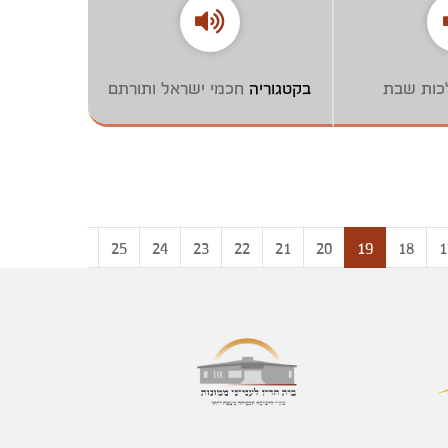
כות שבת
בקטגוריה
חכמי ישראל ותורתם
8
27
26
25
24
23
22
21
20
19
18
1