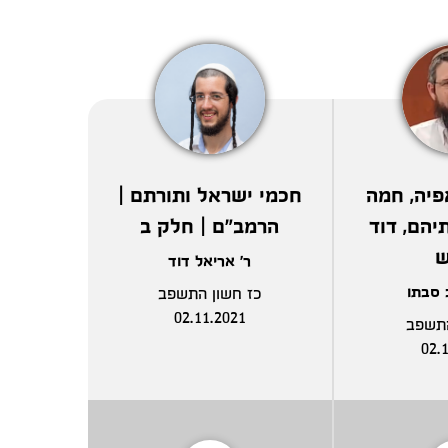
פיה, חמה
חכמי ישראל ותורתם |
יהם, דוד
הרמב"ם | חלק ב
ר' אריאל דוד
 סבתו
כז חשון התשפב
02.11.2021
התשפב
02.