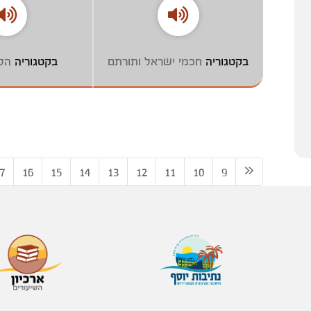
בקטגוריה
חכמי ישראל ותורתם
בקטגוריה
הל
7
16
15
14
13
12
11
10
9