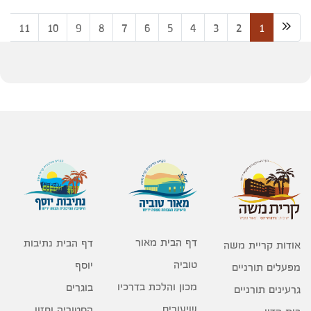
2
11
10
9
8
7
6
5
4
3
2
1
דף הבית מאור
דף הבית נתיבות
אודות קריית משה
טוביה
יוסף
מפעלים תורניים
מכון והלכת בדרכיו
בוגרים
גרעינים תורניים
שיעורים
הסטוריה וחזון