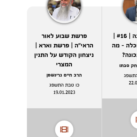
עולם החתונה | #16 |
פרשת שבוע לאור
כלה - מה
הראי"ה | פרשת וארא |
כונה?
ניצחון הקודש על התנין
המצרי
חק סבתו
הרב חיים גרינשפן
תשפג
22.
כו טבת התשפג
19.01.2023