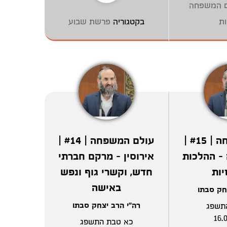
ם המשפחה
ות
בקטגוריה
פרשת שבוע
עולם המשפחה | #15 |
עולם המשפחה | #14 |
- ההלכות
אירוסין - מרקם חברתי
יות
חדש, וקשרי גוף ונפש
באישה
חק סבתו
רה"י הרב יצחק סבתו
תשפג
16.
כא טבת התשפג