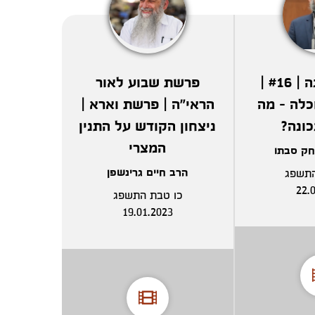
עולם החתונה | #16 |
פרשת שבוע לאור
כלה - מה
הראי"ה | פרשת וארא |
כונה?
ניצחון הקודש על התנין
המצרי
חק סבתו
הרב חיים גרינשפן
תשפג
22.
כו טבת התשפג
19.01.2023