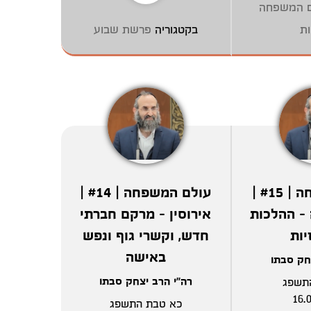
ם המשפחה
ות
בקטגוריה
פרשת שבוע
עולם המשפחה | #15 |
עולם המשפחה | #14 |
- ההלכות
אירוסין - מרקם חברתי
יות
חדש, וקשרי גוף ונפש
באישה
חק סבתו
רה"י הרב יצחק סבתו
תשפג
16.
כא טבת התשפג