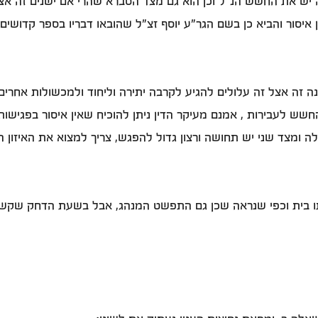
ש את החשש הנ"ל וכן הוא גם מצד הסברא שהרי אם ישנים זה אצל
 איסור והביא כן בשם הגר"ע יוסף זצ"ל שהובאו דבריו בספר קדושים
זה אצל זה עלולים להגיע לקרבה יתירה וליחוד ולמכשולות אחרים 
 לעבירות , אמנם מעיקר הדין ניתן להוכיח שאין איסור בפגישות 
 ומצד שני יש תחושה ורצון גדול להפגש, צריך למצוא את האיזון ה
ו בית וכפי שנראה שכן גם התפשט המנהג, אבל בשעת הדחק שקשה