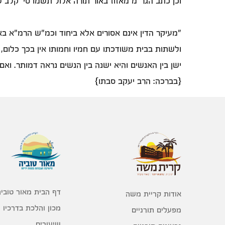
וכן כתב הגר"מ מאזוז באור תורה אלול תשמו סי' קלב ש
"מעיקר הדין אינם אסורים אלא ביחוד וכמ"ש הרמ"א באה
ולשתות בבית משודכתו עם חמיו וחמותו אין בכך כלום,
ישן בין האנשים והיא ישנה בין הנשים נראה דמותר. וא
{בברכה: הרב יעקב סבתו}
דף הבית מאור טוביה
אודות קריית משה
מכון והלכת בדרכיו
מפעלים תורניים
שיעורים