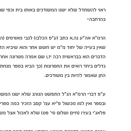
ראוי להשתדל שלא ישנו המשודכים באותו בית וכפי 
בהרחבה-
הרמ"א אה"ע נה,א כתב (ע"פ הכלבו) לגבי מאורסים (היינ
שאין בעייה של יחוד מ"מ יש חשש אחר והוא שיביא הדב
הדברים הוא בבראשית רבה יז,ו שם אמרה מטרונה אחת 
גדלים ביחד רואים את החסרונות (כך הביא בספר מנחת 
החן שאמור להיות בין משודכים.
ע"פ דברי הרמ"א הנ"ל התפשט הנוהג שלא ישנו המשודכים
ובספר ואין למו מכשול פ"יא עמ' קסב הזכיר כמה ספרי
פלאג'י בעירו (חיים ושלום סי' פט) שלא לאכול אצל מש