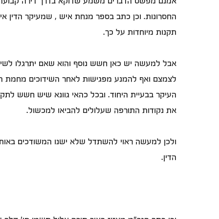
אמנם מפשט הדברים משמע שדוקא בדרך דירה קבועה י
החסרונות. וכן כתב בספר מנחת איש , שמעיקר הדין אין
תקנות מיוחדות על כך.
אבל למעשה יש כאן חשש נוסף והוא שאם יתרגלו לשינה 
לצמצם ואף להמנע מפגישות לאחר השידוכים מחמת החשש
העיקר בבעיית היחוד. ובכל כהאי גוונא שיש חשש לתקלה
את נקודות התורפה שעלולים להביאו למכשול.
ולכן למעשה ראוי להשתדל שלא ישנו המשודכים באות
הדין.