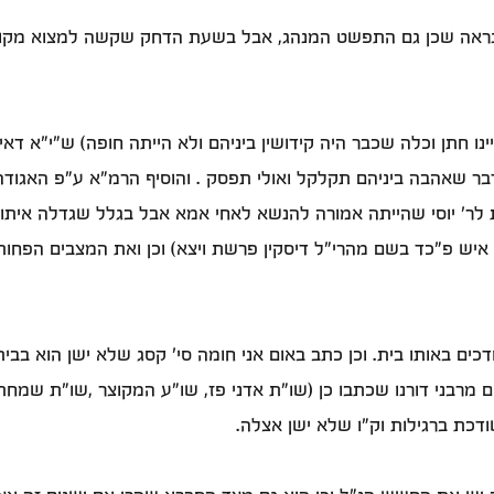
שנראה שכן גם התפשט המנהג, אבל בשעת הדחק שקשה למצוא מקום 
ו חתן וכלה שכבר היה קידושין ביניהם ולא הייתה חופה) ש"י"א דאין 
ר שאהבה ביניהם תקלקל ואולי תפסק . והוסיף הרמ"א ע"פ האגודה "ו
לר' יוסי שהייתה אמורה להנשא לאחי אמא אבל בגלל שגדלה איתו 
איש פ"כד בשם מהרי"ל דיסקין פרשת ויצא) וכן ואת המצבים הפחות
 באותו בית. וכן כתב באום אני חומה סי' קסג שלא ישן הוא בבית ה
ם מרבני דורנו שכתבו כן (שו"ת אדני פז, שו"ע המקוצר ,שו"ת שמחת
ודכת ברגילות וק"ו שלא ישן אצלה.