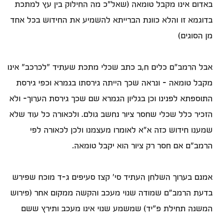
באדום אינו מקבל טומאה (שאל"כ מה החילוק בין עץ למתכת
בדוגמא זו והלא כוונת הברייתא להשמיע את החידוש בכל אחד
מן הסוגים)
אבל הרמב"ם כלים ח,ב כתב שכלי מתכת שעתיד "לכרכב" אינו
מקבל טומאה – ונראה שכך הייתה גירסתו בגמרא וכפי גירסת
התוספתא לפנינו וכן בגליון הגמרא שם שכך גירסת הערוך- ולא
הזכיר כלל שכלי שחסר ציור נחשב גולם. ולכאורה כל עוד שלא
שמענו חידוש כזה א"א לאומרו מעצמנו ולכן לכאורה לפי
הרמב"ם אם חסר רק ציור הוא יקבל טומאה.
אמנם בערוך השלחן העתיד סי' קצז סעיפים ג-ד מוכח שפירש
בדעת הרמב"ם שמודה שנוי מעכב והקשה ממקום אחר (פירוש
המשנה תחילת פ"יד) שמשמע שנוי אינו מעכב ותירץ ששם