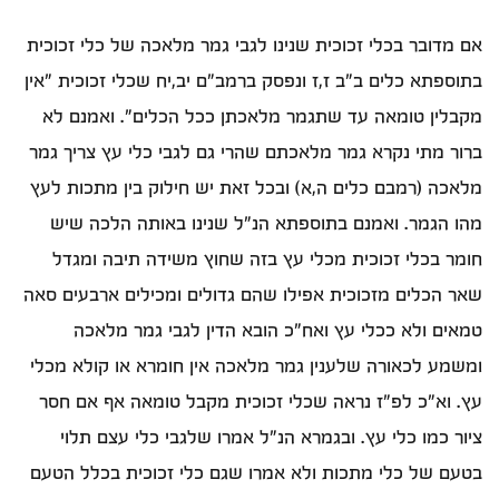
אם מדובר בכלי זכוכית שנינו לגבי גמר מלאכה של כלי זכוכית
בתוספתא כלים ב"ב ז,ז ונפסק ברמב"ם יב,יח שכלי זכוכית "אין
מקבלין טומאה עד שתגמר מלאכתן ככל הכלים". ואמנם לא
ברור מתי נקרא גמר מלאכתם שהרי גם לגבי כלי עץ צריך גמר
מלאכה (רמבם כלים ה,א) ובכל זאת יש חילוק בין מתכות לעץ
מהו הגמר. ואמנם בתוספתא הנ"ל שנינו באותה הלכה שיש
חומר בכלי זכוכית מכלי עץ בזה שחוץ משידה תיבה ומגדל
שאר הכלים מזכוכית אפילו שהם גדולים ומכילים ארבעים סאה
טמאים ולא ככלי עץ ואח"כ הובא הדין לגבי גמר מלאכה
ומשמע לכאורה שלענין גמר מלאכה אין חומרא או קולא מכלי
עץ. וא"כ לפ"ז נראה שכלי זכוכית מקבל טומאה אף אם חסר
ציור כמו כלי עץ. ובגמרא הנ"ל אמרו שלגבי כלי עצם תלוי
בטעם של כלי מתכות ולא אמרו שגם כלי זכוכית בכלל הטעם