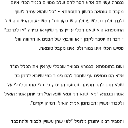
נגמרה עשייתם אלא חסר להם שלב מסויים בגמר הכלי אינם
מקבלים טומאה בלשון התוספתא - "כל שהוא עתיד לשוף
ולגרר ולכרכב לשבץ ולהקיש בקורנוס" המשמעות הפשוטה של
התוספתא היא שאם הכלי עדיין צריך שיוף או גרירה "או לכרכב"
– דבר זה יוסבר לקמן - או שיבוץ של אבנים או הקשה של
פטיש הכלי אינו גמור ולכן אינו מקבל טומאה.
ושם בתוספתא ובגמרא מבואר שבכלי עץ אין את הכלל הנ"ל
אלא הם טמאים אף שחסר להם גימור כפי שיובא לקמן כל
שלא חסר להם חקיקה. ובטעם החילוק בין כלי מתכת לכלי עץ
אמרו בגמרא "מאי שנא הני ומאי שנא הני? רבי יוחנן אמר: הואיל
ולכבוד עשויין; רב נחמן אמר: הואיל ודמיהן יקרים".
והסביר רבינו יהונתן מלוניל "לפי שהן עשויין לכבוד ולהתכבד