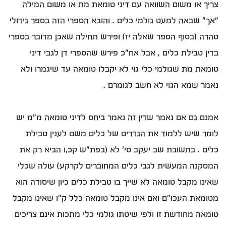
צריך או משום השוואה עם דיני טומאת מת או משום המילה
"אך" שבאה למעט גולמי כלים . והובא הספרי הזה בספר גידולי
טהרה (בסוף הספר שאלה יז) ופירש תחילה שאכן מדובר בספרי
בדין טבילת כלים , אבל אח"כ פירש שהספרי דן לגבי דיני
טומאת מת שגולמי כלי גוי לא יקבלו טומאה עד שיגמרו ולא
נאמר שמא הגוי לא חשב לגומרם .
אמנם גם אם נאמר שדין זה נאמר ביחס לדיני טומאה מ"מ יש
לומר שיש ללמוד את הגדרים של כלים משם לענין טבילת
כלים . בתשובת שב יעקב סי' לא (בפת"ש קכ,ו הביא רק את
המסקנה המעשית לגבי כלים המחוברים לקרקע) עולה שכלי
שאינו מקבל טומאה לא שייך בו טבילת כלים כיון שיסודה הוא
מטומאת העכו"ם ואם אינו מקבל טומאה כלל ק"ו שאינו מקבל
טומאה מחודשת זו ולפי שיטתו גולמי כלי מתכות אינם צריכים