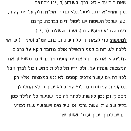
שאם היה ער – לא יברך.
בשו”ע
(ד’, יג) מסתפק
בכך
והרמ”א
כתב ליטול בלא ברכה.
הב”ח
חלק על פסיקה זו,
וטען שלכל השיטות יש ליטול ידיים בברכה. כך גם
דעת
הגר”א
(מעשה רב),
וערוך השלחן
(ד’, יב).
למעשה:
כדי לצאת ידי כל השיטות, כתב
המ”ב
(סימן ד) שראוי
ללכת לשירותים לפני התפילה אולם מדובר דוקא על צרכים
גדולים, או אם צריך רק צרכים קטנים מדובר שגם משפשף את
הניצוצות שנתזו עליו ולכן ידיו מלוכלכות ממש ויכול לברך אבל
לכאורה אם עושה צרכים קטנים ולא נגע בניצוצות אלא רק
במקומות המכוסים גם לפי המ"ב לא יברך כי לא התלכלך
מספיק, וכן נכון לעשות לכתחילה במי שניעור כל הלילה כגון
בליל שבועות
יעשה צרכיו או יטיל מים וישפשף
שאז לכו"ע
יתחייב לברך ויברך ענט"י ואשר יצר.