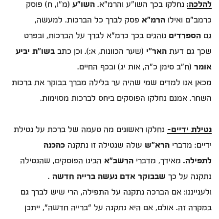
להלכה:
נחלקו בכך השו”ע והרמ”א.
השו”ע
(מ”ו, ח) פוסק
כרמב”ם ואילו
הרמ”א
פסק לברך כל הברכות. למעשה,
גם
הספרדים
נוהגים בכך כרמ”א לברך על הברכות, ובפרט
שכך גם דעת
האר”י
(שער הכוונות, א:). וכן כתב
בשו”ת יביע
אומר
(ח”ב סימן כ”ה, אות יג) ובכף החיים.
מכאן אנו למדים שמי שהיה ער בלילה מברך בבוקר את ברכות
השחר. אמנם נחלקו הפוסקים ביחס לברכות מסוימות.
נטילת ידיים-
נחלקו ראשונים מה טעמה של ברכת על נטילת
ידיים: מדברי
הרא”ש
עולה שנטילה זו נתקנה
כהכנה
לתפילה
.
מאידך, מדברי
הרשב”א
הבינו הפוסקים, שהנטילה
נתקנה על כך
שבבוקר אדם נעשה ברייה חדשה
.
ולענייננו: אם הברכה נתקנה על התפילה, הרי שיש לברך גם
במקרה זה. אולם, אם היא נתקנה על “ברייה חדשה”, ייתכן