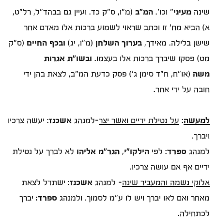
שינה
מעיני
” וכו’.
המ”ב
(מ”ו, ס”ק כד. ועיין גם בבהד”ל, רל”ט,
א) הביא מח’ זו וכתב שראוי לשמוע ברכות אלו מאדם אחר
שישן בלילה. מאידך,
בערוך השלחן
(מ”ו, יג)
ובכף החיים
(ס”ק
מט) פסקו שיברך ברכות אלו בעצמו.
ובשו”ת אגרות
משה
(או”ח, ח”ד סימן ג’) פסק כדעת המ”ב, לצאת בהן ידי
חובה על ידי אחר.
למעשה
:
על נטילת ידיים ואשר יצר
-למנהג
אשכנז
: יעשה צרכיו
ויברך.
למנהג
ספרד
: לפי
הילקו"י
,
הגר"מ אליהו
לא לברך על נטילת
ידיים אף אם עושה צרכיו.
אלוקי נשמה והמעביר שינה
- למנהג
אשכנז
: ישתדל לצאת
מאחר ואם לאו יברך ויש לו ע"מ לסמוך. ולמנהג
ספרד:
יברך
לכתחילה.