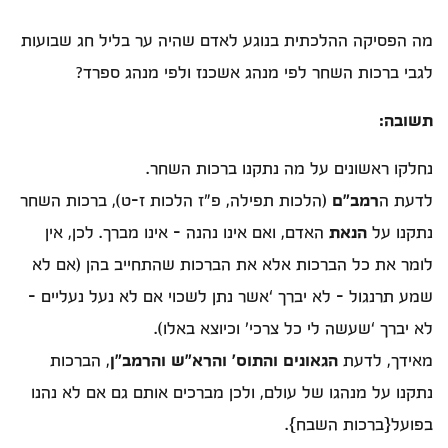
מה הפסיקה ההלכתית בנוגע לאדם שהיה ער בליל חג שבועות
לגבי ברכות השחר לפי מנהג אשכנז ולפי מנהג ספרד?
תשובה:
נחלקו ראשונים על מה נתקנו ברכות השחר.
לדעת ה
רמב”ם
(הלכות תפילה, פ”ז הלכות ז-ט), ברכות השחר
נתקנו על
הנאת
האדם, ואם אינו נהנה – אינו מברך. לכן, אין
לומר את כל הברכות אלא את הברכות שהתחייב בהן (אם לא
שמע תרנגול – לא יברך ‘אשר נתן לשכוי אם לא נעל נעליים –
לא יברך ‘שעשה לי כל צרכי’ וכיוצא באלו).
מאידך, לדעת
הגאונים והתוס’ והרא”ש והרמב”ן
, הברכות
נתקנו על מנהגו של עולם, ולכן מברכים אותם גם אם לא נהנו
בפועל{ברכות השבח}.