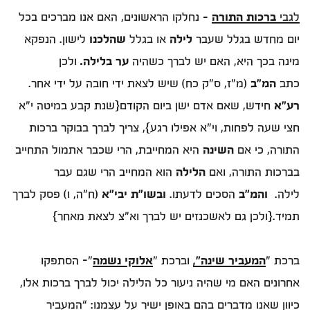
לגבי
ברכות התורה
-
נחלקו הראשונים, האם אנו מברכים בכל
יום מחדש בגלל שעבר
לילה
או בגלל
שהלכנו
לישון. הנפקא
מינה בכך היא, האם יש לברך כשהיה
ער בלילה
.
ולכן
כתב
המ”ב
(מ”ז, ס”ק כח) שיש לצאת ידי חובה על ידי אחר.
רע”א
חידש, שאם אדם ישן ביום הקודם{שנת קבע במיטה י"א
חצי שעה לפחות, וי"א אפילו רגע}, צריך לברך בבוקר ברכות
התורה, כי אם
השינה
היא המחייבת, הרי שכבר אתמול התחייב
בברכות התורה, ואם
הלילה
הוא המחייב הרי שגם עבר
לילה.
והמ”ב
הסכים לדעתו.
ובשו”ת יבי”א
(ח”ה, ו) פסק לברך
תמיד.{ולכן גם לאשכנזים יש לברך וא"צ לצאת מאחר}
ברכת "
המעביר שינה",
וברכת "
אלוקי
נשמה
"- הסתפקו
אחרונים האם מי שהיה ניעור כל הלילה יכול לברך ברכות אלו,
כיוון שאנו מדברים בהם באופן ישיר על עצמנו: “המעביר