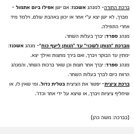
ברכת התורה
- למנהג
אשכנז
: אם ישן
אפילו ביום אתמול
–
מברך, לא ישן יצא ע”י אחר או יכוון באהבת עולם, וילמד מיד
אחרי התפילה.
מנהג
ספרד:
יברך בעלות השחר
.
מברכת “הנותן לשכוי” עד “הנותן ליעף כוח
”
– מנהג
אשכנז
:
ימתין עד הבוקר ויברך, ואם בירך מחצות ואילך יצא.
מנהג
ספרד
: יברך אחר חצות וכן שאר ברכות השחר, והמנהג
הרווח כיום לברך בעלות השחר.
ברכת ציצית
- יפטור את הציצית
בטלית גדול
.
ומי שאין לו, או
שיחליף ציציות ויברך, או שיצא על ידי אחר וכדו'.
{בברכה: משה כהן}