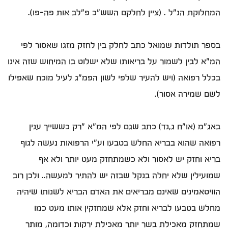
המחלוקת הנ"ל . (ציין לחלקם השש"כ פ"לב אות פה-פו).
בספר תולדות שמואל כתב לחלק בין לחזק מזגו שאסור לפי
המ"א לבין לשמור על בריאותו שלא ישלוט בו המיחוש שזה אינו
בכלל רפואה (ויש להעיר שלפי לשון הפמ"ג לעיל מוכח שאפילו
לשם שמירה אסור).
באג"מ (או"ח ג,נד) כתב שגם לפי המ"א "רק כששייך ענין
רפואה שהוא בבריא החלש בטבעו וע"י הרפואות נעשה לגוף
בריא וחזק יש לאסור ולא כשמתחזק מעט יותר ולא אף
שמועילין שלא יחלה בנקל שבזה יש להתיר למעשה.. ולכן רוב
הוויטאמינים שאינם מבריאים את האדם הבריא לשנותו שיהיה
מחלש בטבעו לבריא וחזק אלא שמחזקין אותו מעט כמו
שמתחזק מאכילת בשר יותר מאכילת ירקות וכדומה, מותר