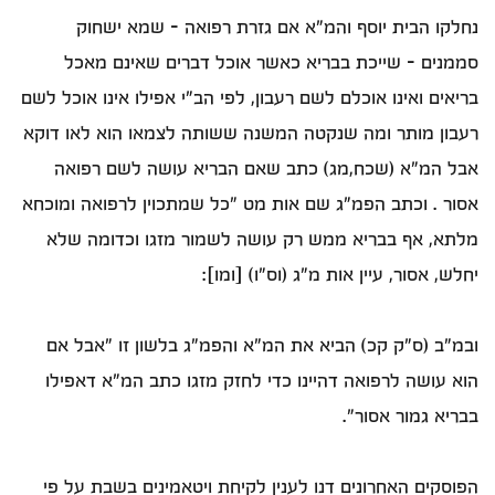
נחלקו הבית יוסף והמ"א אם גזרת רפואה – שמא ישחוק
סממנים – שייכת בבריא כאשר אוכל דברים שאינם מאכל
בריאים ואינו אוכלם לשם רעבון, לפי הב"י אפילו אינו אוכל לשם
רעבון מותר ומה שנקטה המשנה ששותה לצמאו הוא לאו דוקא
אבל המ"א (שכח,מג) כתב שאם הבריא עושה לשם רפואה
אסור . וכתב הפמ"ג שם אות מט "כל שמתכוין לרפואה ומוכחא
מלתא, אף בבריא ממש רק עושה לשמור מזגו וכדומה שלא
יחלש, אסור, עיין אות מ"ג (וס"ו) [ומו]:
ובמ"ב (ס"ק קכ) הביא את המ"א והפמ"ג בלשון זו "אבל אם
הוא עושה לרפואה דהיינו כדי לחזק מזגו כתב המ"א דאפילו
בבריא גמור אסור".
הפוסקים האחרונים דנו לענין לקיחת ויטאמינים בשבת על פי