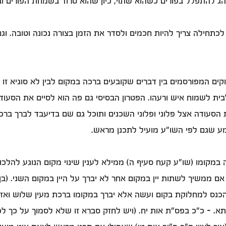
נהג להתפלל בפורים כשהוא שתוי, כיון שהוא טרוד בשמחת הפורים ו
 לכתחילה צריך להיות חכמים ולסדר את הזמן בצורה נכונה וטובה. ו
קים המפורסמים בין דברים שקובעים ברכה במקום לבין לא סוגיא זו 
ית לשמוח איש ורעהו. הפטרון הבסיסי גם פה הוא לסיים את הסעוד
עודה אצל פלוני ופלוני השכנים ותוכל גם שם בדיעבד לברך ברכת
מע שגם לפי השו"ע מועיל לתכנן מראש.
ה במקומו (שו"ע קעח סעיף ה) ממילא לענין שינוי מקום הנוגע להלכו
 אם ממשיך לשתות יין במקום אחר לא יברך על היין במקום השני. (ב
נס למחלוקת בקום ועשה אלא יברך במקומו ברכת מעין שלוש ואז יצ
. - כ"כ בפס"ת אות יח. (ויש לחזק סברא זו שלא לסמוך על כך לכ