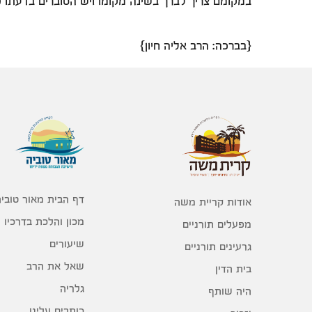
במקומם צריך לברך בשינה מקומו ויש הסוברים בדעתו (או
{בברכה: הרב אליה חיון}
דף הבית מאור טוביה
אודות קריית משה
מכון והלכת בדרכיו
מפעלים תורניים
שיעורים
גרעינים תורניים
שאל את הרב
בית הדין
גלריה
היה שותף
כותבים עלינו