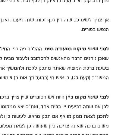
מרן הרב קוק זצ"ל (עולת ראיה) דן לכף זכות את מי ש
אך צריך לשים לב שזה דין לכף זכות, שזה דיעבד. ואכן
הנפש בפורים.
לגבי שינוי מיקום בסעודה בפת
. ההלכה פה כפי החילו
שאכן נוהגים הרבה מהאנשים להסתובב ולעבור מבית לב
בשעת ברכת המוציא שאתה מתכנן ללכת ולהמשיך את הס
המשנ"ב (קעח לג), בן איש חי (בהעלותך אות ב) שמש
לגבי שינוי מקום ביין
היות ויש הסוברים שיין צריך ברכ
לכן אם שתה רביעית יין בבית אחד, ואח"כ יצא ממקומו
לתכנן לצאת ממקומו אף אם תכנן מראש לעשות כן ולהכ
משום ברכה שאינה צריכה כיון שעושה כן לצאת מפלוגתא