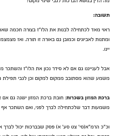
מה הדין בנושא הברכות לגבי שינוי מקום?
תשובה:
ראוי מאד לכתחילה לבנות את הלו"ז בצורה חכמה שאת
ומתנות לאביונים וכמובן גם באורה זו תורה. ואז מצמצ
יינו.
אבל לענייננו גם אם לא סידר נכון את הלו"ז והשתכר 
משמע שהוא מסתובב ממקום למקום וכן לגבי תפילת מ
ברכת המזון בשכרות
: חובת ברכת המזון ישנה גם אם א
משמעות דבר שלכתחילה לברך לפני, ואם השתכר אף של
וכ"כ הרמ"א(סי' צט סע' א) פסק שבברכות יכול לברך 