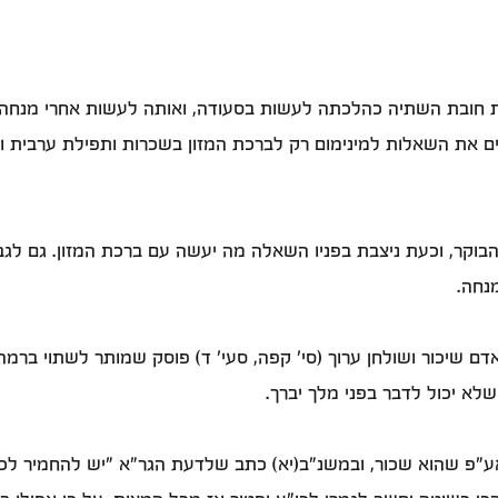
 חובת השתיה כהלכתה לעשות בסעודה, ואותה לעשות אחרי מנחה. 
מים את השאלות למינימום רק לברכת המזון בשכרות ותפילת ערבית ו
מהבוקר, וכעת ניצבת בפניו השאלה מה יעשה עם ברכת המזון. גם ל
נחה.
דם שיכור ושולחן ערוך (סי' קפה, סעי' ד) פוסק שמותר לשתוי ברמה
א יכול לדבר בפני מלך יברך.
אע"פ שהוא שכור, ובמשנ"ב(יא) כתב שלדעת הגר"א "יש להחמיר לכת