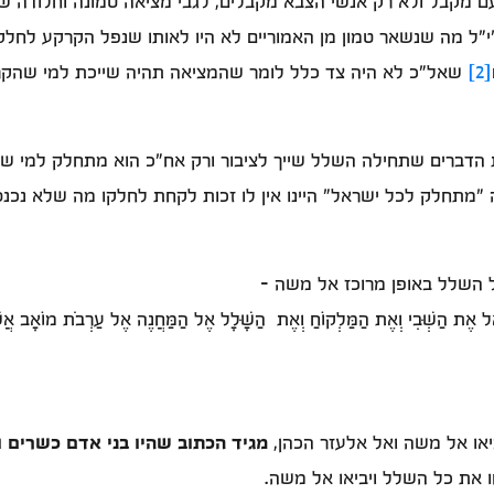
ם מקבל ולא רק אנשי הצבא מקבלים, לגבי מציאה טמונה וחלודה 
"י"ל מה שנשאר טמון מן האמוריים לא היו לאותו שנפל הקרקע לח
[2]
שאל"כ לא היה צד כלל לומר שהמציאה תהיה שייכת למי שהקר
 הדברים שתחילה השלל שייך לציבור ורק אח"כ הוא מתחלק למי שצ
"מתחלק לכל ישראל" היינו אין לו זכות לקחת לחלקו מה שלא נכנ
 השלל באופן מרוכז אל משה -
ָאֵל אֶת הַשְּׁבִי וְאֶת הַמַּלְקוֹחַ וְאֶת הַשָּׁלָל אֶל הַמַּחֲנֶה אֶל עַרְבֹת מוֹאָב אֲשֶׁר
יאו אל משה ואל אלעזר הכהן,
מגיד הכתוב שהיו בני אדם כשרים ו
ו את כל השלל ויביאו אל משה.