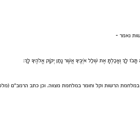
ות נאמר -
תָּבֹז לָךְ וְאָכַלְתָּ אֶת שְׁלַל אֹיְבֶיךָ אֲשֶׁר נָתַן יְקֹוָק אֱלֹהֶיךָ לָךְ:
חמת הרשות וקל וחומר במלחמת מצווה. וכן כתב הרמב"ם (מלכים ו