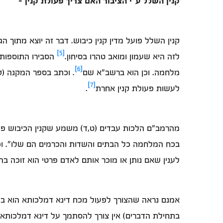
קנין השלל ע"י הציבור האם צריך פעולת קנין –
קנין השלל פועל מדין קנין כיבוש. דבר זה יוצא מתוך 
[5]
לזה היא שעמון ומואב טהרו בסיחון.
הסבירו התוספות ש
[6]
מלחמה. וכן הוא ברשב"א שם
. וכתב בספר המקנה (קי
[7]
לעשות פעולת קנין אחרת
.
מהרמב"ם הלכות עבדים (ט,ד) משמע שקנין הכיבוש פוע
בכח המלחמה כל הבתים והשדות והכרמים הם שלו". וכן
לענין שאם נותן או מוכר אותם לאדם פרטי הוא זוכה בה
אמנם נראה שהצורך לפעול מכח דינא דמלכותא הוא בכי
בתחילת הדברים) אין צורך להסתמך על דינא דמלכותא