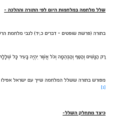
שלל מלחמה במלחמות היום לפי התורה וההלכה -
בתורה (פרשת שופטים – דברים כ,יד) לגבי מלחמת הרש
רַק הַנָּשִׁים וְהַטַּף וְהַבְּהֵמָה וְכֹל אֲשֶׁר יִהְיֶה בָעִיר כָּל שְׁלָלָהּ 
מפורש בתורה ששלל המלחמה שייך עם ישראל אפילו במל
[1]
כיצד מתחלק השלל-