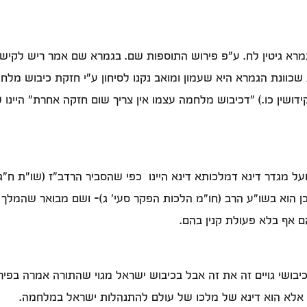
הגמרא גיטין לח. ע"פ פירוש התוספות שם. בגמרא שם אמר ריש לקיש ש
כוונת הגמרא היא שעמון ומואב נקנו לסיחון ע"י חזקת כיבוש מלחמ
דושין כו.) "דכיבוש מלחמה עצמו אין צריך שום חזקה אחרת" היינו 
ל מגדר דינא דמלכותא דינא היינו כפי שהסביר הרדב"ז (שו"ת ח"ג
 הוא בשו"ע הרב (חו"מ הלכות הפקר סעי' ג)- ושם מבואר שהמלך זו
ם אף בלא פעולת קנין בהם.
בושי גויים זה את זה אבל בכיבוש ישראל מגוי שהתורה אמרה בפיר
 אלא הוא דינא של מלכו של עולם להתנהלות ישראל במלחמה.