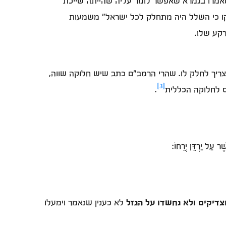
שאמרו בגמרא שאפשר לומר עליה שהייתה שייכת
לקו כי השלל היה מתחלק לכל ישראל" משמעות
קע שלו.
ריך לחלק לו. שהרי הרמב"ם כתב שיש חלוקה שווה,
[3]
ס לחלוקה הכללית
.
 עַל יַרְדֵּן יְרֵחוֹ:
צדיקים ולא נחשדו על הגזל
לא כענין שנאמר וימעלו