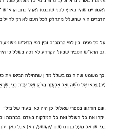
אמנם לכאורה ברא"ש (ב"מ פ"ב סי' ט) משמע שכל הע
לאמוריים שהיו בארץ לפני שנכנסו לארץ כתב הרא"ש 
הדברים היא שהשלל מתחלק לכל העם לא רק לחיילים
על כל פנים בין לפי הרמב"ם ובין לפי הרא"ש משמעות
וגם הרא"ש הסביר שבעל הקרקע לא זכה בשלל כי היה 
וכך משמע שהיה גם בשלל מדין שתחילה הביאו את כל
(יב) וַיָּבִאוּ אֶל מֹשֶׁה וְאֶל אֶלְעָזָר הַכֹּהֵן וְאֶל עֲדַת בְּנֵי יִשְׂר
ושם הודגש בספרי שאלולי כן היה כאן בעיה של גזל-
ויקחו את כל השלל ואת כל המלקוח באדם ובבהמה ויב
בני ישראל מעל בחרם (שם /יהושע/ ז א) אבל כאן ויקח