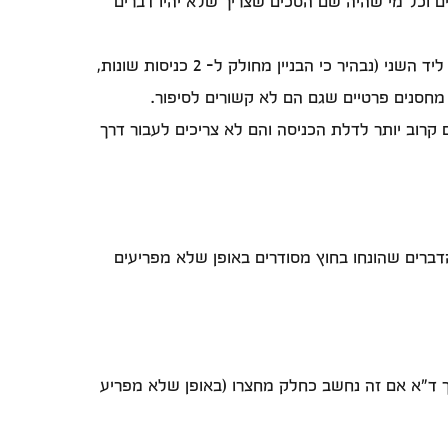
ים וכל מי שהיה שם הסכים שצריך שלא יהיו דברים
השכן שהניח את הדברים בחוץ טוען שהיחיד שמפריע לו שיש דברים בחוץ זה שכן אחד בלבד מאחר והמחסנים שלהם אחד ליד השני (נבהיר כי הבניין מחולק ל- 2 כניסות שונות,
רוב יותר לדלת הכניסה והם לא צריכים לעבור דרך
דברים שהונחו בחוץ מסודרים באופן שלא מפריעים
 דברים בתוך ד"א אם זה נחשב כחלק מחצרו (באופן שלא מפריע