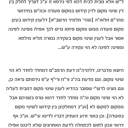
ל"ש אלא מבית לבית דהא לפי גירסא זו ע"כ דצריך לחלק בין
דין שינוי מקום לדין קידוש במקום סעודה וכמ"ש בחידושי
מהר"ם חלאו"ה [שהי' תלמיד הרשב"א] דלענין קידוש בעינן
מקום סעודה ממש ומקום פיתא גרים לכך אפילו מפינה לפינה
אסור אבל לענין שינוי מקום בעקירה גמורה תליא מילתא
ומפינה לפינה לא הוי עקירה ע"ש...
היוצא מדברינו, דלהרה"מ דעת הרמב"ם דמחדר לחדר לא הוי
שינוי מקום, וגם מדעת בה"ג ור"ח ורי"ף ע"פ גירסתם נראה כן,
וגם מצינו לרש"י שסובר בהדיא לענין שינוי מקום דמבית לעליה
לא הוי שינוי מקום וה"ה מחדר לחדר דהוא גורס בשניהם אבל
ממקום למקום לא [וע"כ דמחלקינן בין קידוש לשינוי מקום
בסעודה], וכן באור זרוע העתיק דבריו לדינא עי"ש. וע"כ אף
דראוי ונכון לחוש לכתחלה לדעת האחרונים שלא ליכנס אפילו