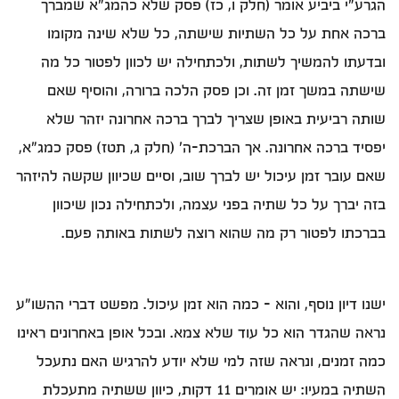
הגרע"י ביביע אומר (חלק ו, כז) פסק שלא כהמג"א שמברך
ברכה אחת על כל השתיות שישתה, כל שלא שינה מקומו
ובדעתו להמשיך לשתות, ולכתחילה יש לכוון לפטור כל מה
שישתה במשך זמן זה. וכן פסק הלכה ברורה, והוסיף שאם
שותה רביעית באופן שצריך לברך ברכה אחרונה יזהר שלא
יפסיד ברכה אחרונה. אך הברכת-ה' (חלק ג, תטז) פסק כמג"א,
שאם עובר זמן עיכול יש לברך שוב, וסיים שכיוון שקשה להיזהר
בזה יברך על כל שתיה בפני עצמה, ולכתחילה נכון שיכוון
בברכתו לפטור רק מה שהוא רוצה לשתות באותה פעם.
ישנו דיון נוסף, והוא - כמה הוא זמן עיכול. מפשט דברי ההשו"ע
נראה שהגדר הוא כל עוד שלא צמא. ובכל אופן באחרונים ראינו
כמה זמנים, ונראה שזה למי שלא יודע להרגיש האם נתעכל
השתיה במעיו: יש אומרים 11 דקות, כיוון ששתיה מתעכלת