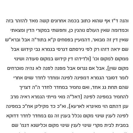
והנה ד"ז אף שהוא כתוב בכמה אחרונים קשה מאד להזהר בזה
וכמדומה שאין העולם נוהגין כן, וחפשתי במקורי הדין ומצאתי
שאין דין זה מבואר, דהמעיין בפסחים ק"א בתוד"ה אבל וברא"ש
שם יראה דזהו רק לפי גירסתם דגרסי בגמרא גבי קידוש אבל
ממקום למקום וכו' [ולדידהו דין קידוש במקום סעודה ושינוי
מקום שוין], אבל אם נגרוס אבל מפנה לפנה לא נהיה מוכרחים
לומר דסובר הגמרא דמפינה לפינה ומחדר לחדר שוים אחרי
שהם תחת גג אחד, ואם נחמיר במחדר לחדר ה"ה דצריך
להחמיר במפינה לפינה [דאל"ה מאי מייתי הגמרא ראיה מרב
ענן דהתם הוי מאיגרא לארעא], וא"כ כד מקילינן אח"כ במפינה
לפינה לענין שינוי מקום נכלל בענין זה גם במחדר לחדר דדוקא
במבית לבית מקרי שינוי לענין שינוי מקום וכלישנא דגמ' שם