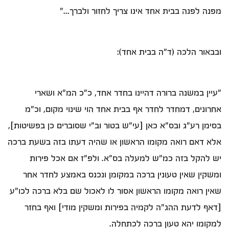
מפנה לפנה בבית אחד אינו צריך לחזור ולברך..."
ובבאור הלכה (ד"ה בבית אחד):
"עיין במשנה ברורה דהיינו בחדר אחד, כ"כ המ"א ושארי
אחרונים, דמחדר לחדר אף בבית אחד הוי שינוי מקום, וכ"מ
בסימן רע"ג ובס"א כאן [עי"ש בטור וב"י שסוברים כן בפשיטות],
אלא דאם רואה מקומו הראשון או שהיה דעתו בזה בשעת ברכה
יש להקל בזה כמ"ש למעלה בס"א. ולפ"ז אם אכל פירות
ומשקין שאין טעונין ברכה במקומן ונכנס באמצע לחדר אחר
שאין רואה מקומו הראשון אסור לו לאכול שם בלא ברכה לכו"ע
[דאף לדעת ההג"ה לקמיה בפירות ומשקין מודי] ואף בחזר
למקומו יהא טעון ברכה לכתחלה.