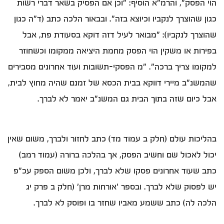
הוי הפסק", והרמ"א הוסיף: "וכן אם הפסיק בשאר דברי רשות
כגון שהוצרך לנקביו וכיוצא בזה". ובבאור הלכה כתב (ד"ה כגון
שהוצרך לנקביו): "מבואר לעיל דזה דוקא בסעודת פת, אבל
בפירות או משקין הוי הפסק מחמת היציאה ממקומו וכשחוזר
למקומו צריך ברכה". "מ הפסקי-תשובות ועוד אחרונים מסבירים
שהמשנ"ב מיירי דווקא בבית הכסא של זמנם שהיה מחוץ לבית,
אבל כיום שזה בתוך הבית גם המשנ"ב יאמר לא לברך.
בהליכות עולם (חלק ב עמוד מד) כתב לחזור ולברך, משום שאין
יכול לאכול שם וחשיב הפסק, אך בהלכה ברורה (עמוד רמב)
כתב שעוד אחרונים פסקו שלא לברך, ולכן משום הספק עכ"פ
יש לפסוק שלא לברך. ובספר 'אורחות מרן' (חלק ב פרק יג
הלכה לה) כתב ששמע מאביו שחזר בו ופוסק לא לברך.