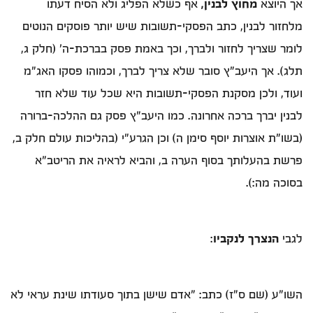
אך היוצא
מחוץ לבנין,
אף כשלא הפליג ולא הסיח דעתו
מלחזור לבנין, כתב הפסקי-תשובות שיש יותר פוסקים הנוטים
לומר שצריך לחזור ולברך, וכך באמת פסק בברכת-ה' (חלק ג,
תלג). אך היעב"ץ סובר שלא צריך לברך, וכמוהו פסקו האג"מ
ועוד, ולכן מסקנת הפסקי-תשובות היא שכל עוד שלא חזר
לבנין יברך ברכה אחרונה. כמו היעב"ץ פסק גם ההלכה-ברורה
(בשו"ת אוצרות יוסף סימן ה) וכן הגרע"י (בהליכות עולם חלק ב,
פרשת בהעלותך בסוף הערה ב, והביא לראיה את הריטב"א
בסוכה מה:).
לגבי
הנצרך לנקביו
:
השו"ע (שם ס"ז) כתב: "אדם שישן בתוך סעודתו שינת עראי לא