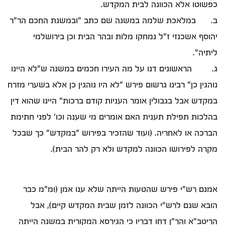
כפשוטו אלא הכוונה לבית המקדש.
ב. במלאכת שלמה במשנה שם כתב "ובמשנת החכם הר"ר
יהוסף אשכנזי ז"ל נמחקו מלות ובהר הבית וכן בירושלמי
ליתיה".
ג. הראשונים דנו על מה העירו חכמים במשנה ש"לא היינו
נוהגין כן" רבינו גרשום פירש "לא היו נוהגין כן אלא בשערי מזרח
במקדש אבל בגבולין אומר העניות קודם ברכות" היינו שהוא דין
בהלכות תפילת תענית האם אומרים מי שענה וכו' לפני חתימת
הברכה או לאחריה. (ועוד שהזכיר בפירוש "במקדש" כך שבכל
מקרה לפירושו הכוונה למקדש ולא רק להר הבית).
אמנם רש"י פירש שהטעות הייתה שלא ענו אמן (ומ"מ כבר
הובא שגם לרש"י הכוונה לזמן שבית המקדש קיים), אבל
הריטב"א והר"ן דחו דבריו כי הגירסא המקורית במשנה הייתה