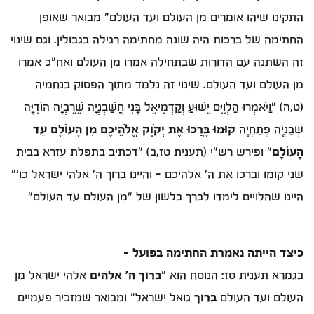
התקינו שיהו אומרים מן העולם ועד העולם" מבואר שאופן
החתימה של ברכות היה שונה מחתימה רגילה בגבולין. וגם שינוי
זה השתנה עם הדורות שבתחילה אמרו מן העולם ואח"כ אמרו
מן העולם ועד העולם. שינוי זה נלמד מתוך הפסוק בנחמיה
(ט,ה) "וַיֹּאמְרוּ הַלְוִיִּם יֵשׁוּעַ וְקַדְמִיאֵל בָּנִי חֲשַׁבְנְיָה שֵׁרֵבְיָה הוֹדִיָּה
שְׁבַנְיָה פְתַחְיָה
קוּמוּ בָּרֲכוּ אֶת יְקֹוָק אֱלֹהֵיכֶם מִן הָעוֹלָם עַד
הָעוֹלָם
" ופירש רש"י (תענית טז,ב) "דכתיב בתפלת עזרא בבית
שני קומו וברכו את ה' אלהיכם - והיינו ברוך ה' אלהי ישראל כו'"
היינו שהלויים לימדו לברך בלשון של "מן העולם עד העולם"
כיצד הייתה נאמרת החתימה בפועל –
בגמרא תענית טז: הנוסח הוא "
ברוך ה' אלהים
אלהי ישראל מן
העולם ועד העולם
ברוך
גואל ישראל" ומבואר שמזכיר פעמיים