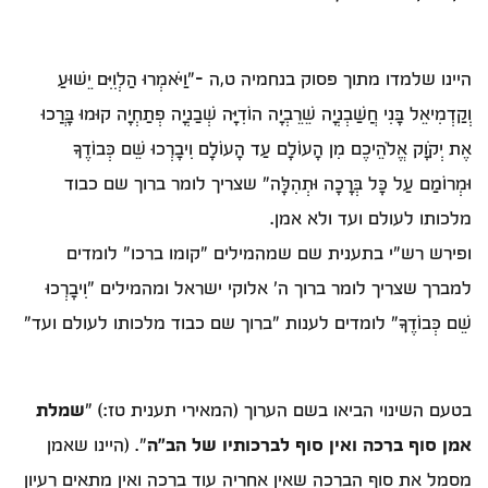
היינו שלמדו מתוך פסוק בנחמיה ט,ה –"וַיֹּאמְרוּ הַלְוִיִּם יֵשׁוּעַ
וְקַדְמִיאֵל בָּנִי חֲשַׁבְנְיָה שֵׁרֵבְיָה הוֹדִיָּה שְׁבַנְיָה פְתַחְיָה קוּמוּ בָּרֲכוּ
אֶת יְקֹוָק אֱלֹהֵיכֶם מִן הָעוֹלָם עַד הָעוֹלָם וִיבָרְכוּ שֵׁם כְּבוֹדֶךָ
וּמְרוֹמַם עַל כָּל בְּרָכָה וּתְהִלָּה" שצריך לומר ברוך שם כבוד
מלכותו לעולם ועד ולא אמן.
ופירש רש"י בתענית שם שמהמילים "קומו ברכו" לומדים
למברך שצריך לומר ברוך ה' אלוקי ישראל ומהמילים "וִיבָרְכוּ
שֵׁם כְּבוֹדֶךָ" לומדים לענות "ברוך שם כבוד מלכותו לעולם ועד"
בטעם השינוי הביאו בשם הערוך (המאירי תענית טז:) "
שמלת
אמן סוף ברכה ואין סוף לברכותיו של הב"ה
". (היינו שאמן
מסמל את סוף הברכה שאין אחריה עוד ברכה ואין מתאים רעיון