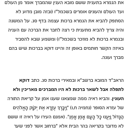
את הגמרא בתענית ששם מובא הענין שהמברך אומר מן העולם
ועד העולם והעונים אומרים בשכמל"ו (ובזה מובן מדוע לא
הסתפק להביא את הגמרא ברכות עצמה בדף סג. על המשנה
והיה צריך להביא מתענית כי רצה לחבר את הברכה עם העניה
ובגמרא ברכות לא מוזכר בשכמל"ו) ומשמע שבא להסביר
באיזה הקשר חותמים באופן זה והיינו דוקא בברכות שיש בהם
מברך ועונה.
הראב"ד המובא ברשב"א ובמאירי ברכות סג. כתב
דוקא
לתפלה אבל לשאר ברכות לא היו המברכים מאריכין ולא
העונין
. והביא ראיה ממה שמצאנו שענו אמן על קריאת התורה
של עזרא הסופר (נחמיה ח,ו) "וַיְבָרֶךְ עֶזְרָא אֶת יְקֹוָק הָאֱלֹהִים
הַגָּדוֹל וַיַּעֲנוּ כָל הָעָם אָמֵן אָמֵן". (אמנם העירו על ראיה זו ששם
לא מדובר בקריאה בהר הבית אלא "ברחוב אשר לפני שער