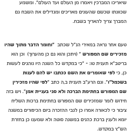
שיאריכו המברכין ויאמרו מן העולם ועד העולם". ומשמע
שכוונתו שכשם שהעונים מאריכים ומגדילים את השבח גם
המברך צריך להאריך בשבח.
טעם אחר נראה במאירי הנ"ל שכתב
"וחומר הדבר מתוך שהיו
מזכירים שם המפורש
" (ויתכן והוא גם כן מהערוך) וכן הוא
בריטב"א תענית טו: – "כי במקדש כל השנה היו נוהגים לעשות
כן, כי
לפי שאומרים את השם ככתבו יש להם לענות
בשכמל"ו
". וגם הרע"ב תענית ב,ה כתב "
לפי שהיו מזכירין
שם המפורש בחתימת הברכה ולא סגי בעניית אמן
". ויש בזה
חידוש לומר שמזכירים שם המפורש בחתימת ברכות השליח
ציבור כי לכאורה אמרו כן לגבי ההזכרה ביום הכיפורים במשנה
יומא ולענין ברכת כהנים במשנה סוטה ולא שמענו כן בחזרת
הש"ץ במקדש.