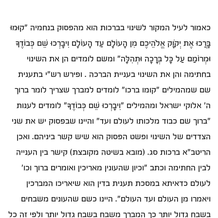
כאמור לעיל המקור לשינוי בברכות הוא מהפסוק בנחמיה "קוּמוּ
בָּרֲכוּ אֶת יְקֹוָק אֱלֹהֵיכֶם מִן הָעוֹלָם עַד הָעוֹלָם וִיבָרְכוּ שֵׁם כְּבוֹדֶךָ
וּמְרוֹמַם עַל כָּל בְּרָכָה וּתְהִלָּה" ומשם לומדים הן את השינוי
בחתימה והן את השינוי בעניית הברכה . ופירש רש"י בתענית
שם שמהמילים "קומו ברכו" לומדים למברך שצריך לומר ברוך
ה' אלוקי ישראל ומהמילים "וִיבָרְכוּ שֵׁם כְּבוֹדֶךָ" לומדים לענות
"ברוך שם כבוד מלכותו לעולם ועד" והיינו שבפסוק יש את שני
הצדדים של השינוי ופשט הפסוק הוא שיש קשר ביניהם. ואכן
הריטב"א ברכות סג. (מובא בשיטה מקובצת) קישר בין הענייה
לבין החתימה וכתב "וכיון שהעונין מאריכין ואומרים ברוך וכו'
לעולם כדאיתא במסכת תענית בדין הוא שיאריכו המברכין
ויאמרו מן העולם ועד העולם". היינו כשם שהעונים משבחים
בשבח גדול יותר כך המברך משבח בשבח גדול יותר ולפי זה כל