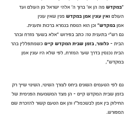
"
במקדש
מה הן או' ברוך ה' אלהי ישראל מן העולם ועד
העולם
ואין עונין אמן במקדש
מנין שאין עונין
אמן
במקדש"
וכן הוא הנוסח בגמרא ברכות ותענית.
גם רש"י בתענית טז: כתב בפירוש "אלא בשער מזרח ובהר
הבית -
כלומר, בזמן שבית המקדש קיים
כשמתפללין בהר
הבית נכנסין בדרך שער המזרח, לפי שלא היו עונין אמן
במקדש",
גם לפי הטעמים השונים ביחס לצורך השינוי, השינוי שייך רק
בזמן שבית המקדש קיים – הן מצד המשמעות הפנימית של
החילוק בין אמן לבשכמל"ו והן אם הטעם קשור להזכרת שם
המפורש.