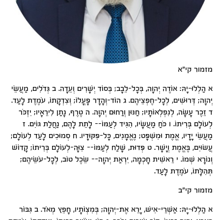
מזמור קי"א
א הַלְלוּ-יָהּ: אוֹדֶה יְהוָה, בְּכָל-לֵבָב; בְּסוֹד יְשָׁרִים וְעֵדָה. ב גְּדֹלִים, מַעֲשֵׂי
יְהוָה; דְּרוּשִׁים, לְכָל-חֶפְצֵיהֶם. ג הוֹד-וְהָדָר פָּעֳלוֹ; וְצִדְקָתוֹ, עֹמֶדֶת לָעַד.
ד זֵכֶר עָשָׂה, לְנִפְלְאוֹתָיו; חַנּוּן וְרַחוּם יְהוָה. ה טֶרֶף, נָתַן לִירֵאָיו; יִזְכֹּר
לְעוֹלָם בְּרִיתוֹ. ו כֹּחַ מַעֲשָׂיו, הִגִּיד לְעַמּוֹ-- לָתֵת לָהֶם, נַחֲלַת גּוֹיִם. ז
מַעֲשֵׂי יָדָיו, אֱמֶת וּמִשְׁפָּט; נֶאֱמָנִים, כָּל-פִּקּוּדָיו. ח סְמוּכִים לָעַד לְעוֹלָם;
עֲשׂוּיִם, בֶּאֱמֶת וְיָשָׁר. ט פְּדוּת, שָׁלַח לְעַמּוֹ-- צִוָּה-לְעוֹלָם בְּרִיתוֹ; קָדוֹשׁ
וְנוֹרָא שְׁמוֹ. י רֵאשִׁית חָכְמָה, יִרְאַת יְהוָה-- שֵׂכֶל טוֹב, לְכָל-עֹשֵׂיהֶם;
תְּהִלָּתוֹ, עֹמֶדֶת לָעַד.
מזמור קי"ב
א הַלְלוּ-יָהּ: אַשְׁרֵי-אִישׁ, יָרֵא אֶת-יְהוָה; בְּמִצְו‍ֹתָיו, חָפֵץ מְאֹד. ב גִּבּוֹר