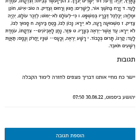
בָּאָרֶץ, יִהְיֶה זַרְעוֹ; דּוֹר יְשָׁרִים יְבֹרָךְ. ג הוֹן-וָעֹשֶׁר בְּבֵיתוֹ; וְצִדְקָתוֹ, עֹמֶדֶת
לָעַד. ד זָרַח בַּחֹשֶׁךְ אוֹר, לַיְשָׁרִים; חַנּוּן וְרַחוּם וְצַדִּיק. ה טוֹב-אִישׁ, חוֹנֵן
וּמַלְוֶה; יְכַלְכֵּל דְּבָרָיו בְּמִשְׁפָּט. ו כִּי-לְעוֹלָם לֹא-יִמּוֹט; לְזֵכֶר עוֹלָם, יִהְיֶה
צַדִּיק. ז מִשְּׁמוּעָה רָעָה, לֹא יִירָא; נָכוֹן לִבּוֹ, בָּטֻחַ בַּיהוָה. ח סָמוּךְ לִבּוֹ,
לֹא יִירָא; עַד אֲשֶׁר-יִרְאֶה בְצָרָיו. ט פִּזַּר, נָתַן לָאֶבְיוֹנִים-- צִדְקָתוֹ, עֹמֶדֶת
לָעַד; קַרְנוֹ, תָּרוּם בְּכָבוֹד. י רָשָׁע יִרְאֶה, וְכָעָס-- שִׁנָּיו יַחֲרֹק וְנָמָס; תַּאֲוַת
רְשָׁעִים תֹּאבֵד.
תגובות
יישר כח מחיי אותנו דבריך מצפים לחזרה לימוד הקבלה
יהושע ביסמוט,
30.08.22 07:50
הוספת תגובה