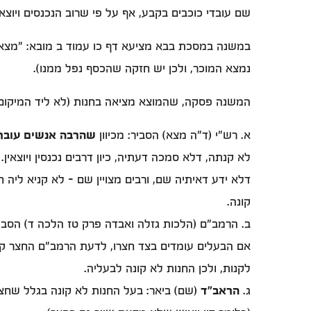
שם עובדי כוכבים בקבע, אף על פי שרוב הנכנסים ויוצאים
במשנה במסכת בבא מציעא דף כו עמוד ב מובא: "מצא בחנו
נמצא המוכר, ולכן יש חזקה שהכסף נפל ממנו).
המשנה פסקה, שהמוצא מציאה בחנות (לא ליד המיקום ש
א. רש"י (ד"ה מצא) הסביר: מכיוון
שהרבה אנשים עובר
לא קנתה, דלא סמכה דעתיה, כיון דרבים נכנסין ויוצאין
דלא ידע דאיתיה שם, ורבים מצויין שם - לא קניא ליה 
קונה.
ב. הרמב"ם (הלכות גזלה ואבדה פרק טז הלכה ד) הסבי
אם הבעלים עומדים בצד חצרו, לדעת הרמב"ם החצר קונ
לקנות, ולכן החנות לא קונה לבעליה.
ג.
הראב"ד
(שם) ביאר: בעל החנות לא קונה בגלל שחצרו