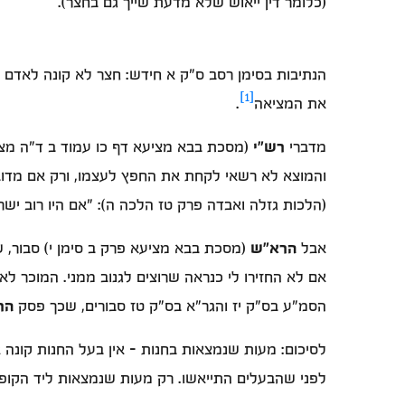
(כלומר דין ייאוש שלא מדעת שייך גם בחצר).
הנתיבות בסימן רסב ס"ק א חידש: חצר לא קונה לאדם בע
[1]
את המציאה
.
מדברי
רש"י
(מסכת בבא מציעא דף כו עמוד ב ד"ה מצ
והמוצא לא רשאי לקחת את החפץ לעצמו, ורק אם מדוב
(הלכות גזלה ואבדה פרק טז הלכה ה): "אם היו רוב ישרא
אבל
הרא"ש
(מסכת בבא מציעא פרק ב סימן י) סבור, 
אם לא החזירו לי כנראה שרוצים לגנוב ממני. המוכר לא
הסמ"ע בס"ק יז והגר"א בס"ק טז סבורים, שכך פסק
הר
לסיכום: מעות שנמצאות בחנות - אין בעל החנות קונה 
לפני שהבעלים התייאשו. רק מעות שנמצאות ליד הקופה 