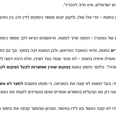
 ישראלים, אינו חייב להכריז".
ת - הרי אלו שלו, (לקמן יובאו מספר נימוקים לדין זה). בין התיבה
ל המוכר) - החפץ שייך למוצא. הראשונים הביאו לכך מספר נימוקי
ים
בחנות, וודאי המאבד התייאש, ולכן המוצא זכה בחפץ. וכך גם כת
. ואפילו איתיה בחנות - לא מהני עומד בצד חצירו, אלא היכא דמצי ל
חצירו". כלומר החפץ נמצא
במקום שאין אפשרות לבעל המקום לעכ
ר: בעל החנות לא קונה את המציאה, כי חנותו נחשבת
לחצר לא מש
ה רק אם הבעלים במפורש אומרים שהם מעוניינים לקנות את המציא
 לא קונה כאשר בא לידו באיסור, ומכיוון שהחצר קנתה את החפץ בא