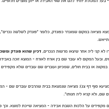
- בעל המכולת יחזיר להם את שווי האבידה או ייתן מוצרים חלופיים. 
צא מציאה במקום שמוגדר כפונדק, כלומר "פונדק לשלשה נכרים", ש
תייאש.
ו לא קני ליה אחר שיצאו מרשות הנכרים,
דכיון שהוא פונדק ומשכי
ם, ובעל המקום לא עובר שם בין אורח לאורח - המוצא זוכה באביד
 במקווה או בבית חולים, שמכיוון ועוברים שם עובדים שלא מקפיד
ציעא סוף דף צג): מציאה שנמצאת בבית שהרבים עוברים שם - המצ
 שם, ולא קניא ליה חנותו".
נם מקפידים על הלכות השבת אבידה - המציאה שייכת למוצא. וכך פ