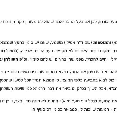
ל כורחו, לכן אם בעל החצר יאמר שהוא לא מעוניין לקנות, חצרו ל
א)
והתוספות
(שם ד"ה אפילו) משמע, שאם יש סימן בחפץ שנמצא בח
ר במקום שרוב האנשים לא מקפידים על השבת אבידה, (למשל רוב ע
ל - חייב להכריז, מפני שהן צרורים יש להם סימן". וכ"פ
השולחן ער
שאפ' אם יש סימן אם החפץ נמצא במקום שהרבים מצויים שם - המו
 יכול לבוא בתביעה כלפי המוצא, כי המוצא תמיד יוכל לטעון שהכס
מ"א
, אבל הש"ך בס"ק יט ביאר את דברי הרמ"א כמו שיטת השולחן 
את המעות בגלל שני טעמים: א)- החנות לא קונה מדין חצר, שכן ז
- המעות שייכות לו, כמבואר בסימן רס סעיף ה.