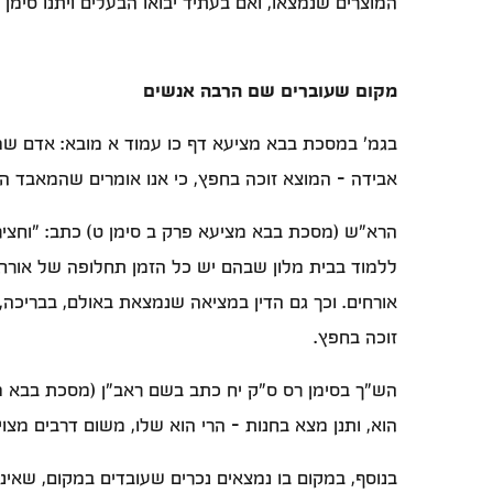
המוצרים שנמצאו, ואם בעתיד יבואו הבעלים ויתנו סימן 
מקום שעוברים שם הרבה אנשים
בגמ' במסכת בבא מציעא דף כו עמוד א מובא: אדם שמ
אבידה - המוצא זוכה בחפץ, כי אנו אומרים שהמאבד ה
הרא"ש (מסכת בבא מציעא פרק ב סימן ט) כתב: "וחציר
ללמוד בבית מלון שבהם יש כל הזמן תחלופה של אורחי
אורחים. וכך גם הדין במציאה שנמצאת באולם, בבריכה,
זוכה בחפץ.
הש"ך בסימן רס ס"ק יח כתב בשם ראב"ן (מסכת בבא מ
הוא, ותנן מצא בחנות - הרי הוא שלו, משום דרבים מצוים
בנוסף, במקום בו נמצאים נכרים שעובדים במקום, שאי