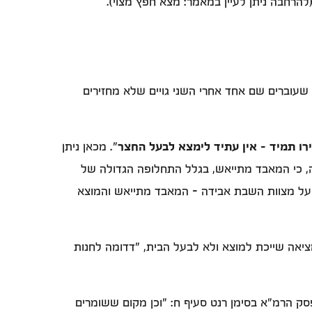
(להרחבה ניתן לעיין במאמר: מצא חפץ מצוי).
עוברים שם אחד אחרי השני גויים שלא מחזירים
רו תמיד - אין עתיד לימצא לבעל החצר
". מכאן ניתן
ה, כי המאבד מתייאש, בגלל התחלופה הגדולה של
ים על מצוות השבת אבידה - המאבד מתייאש והמוצא
יאה שייכת למוצא ולא לבעל הבית, "דדומה לחנות
סק הרמ"א בסימן רנט סעיף ח: "וכן מקום ששומרים