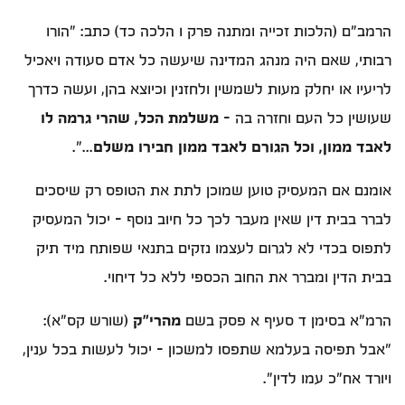
הרמב"ם (הלכות זכייה ומתנה פרק ו הלכה כד) כתב: "הורו
רבותי, שאם היה מנהג המדינה שיעשה כל אדם סעודה ויאכיל
לריעיו או יחלק מעות לשמשין ולחזנין וכיוצא בהן, ועשה כדרך
שעושין כל העם וחזרה בה -
משלמת הכל, שהרי גרמה לו
לאבד ממון, וכל הגורם לאבד ממון חבירו משלם
...".
אומנם אם המעסיק טוען שמוכן לתת את הטופס רק שיסכים
לברר בבית דין שאין מעבר לכך כל חיוב נוסף - יכול המעסיק
לתפוס בכדי לא לגרום לעצמו נזקים בתנאי שפותח מיד תיק
בבית הדין ומברר את החוב הכספי ללא כל דיחוי.
הרמ"א בסימן ד סעיף א פסק בשם
מהרי"ק
(שורש קס"א):
"אבל תפיסה בעלמא שתפסו למשכון - יכול לעשות בכל ענין,
ויורד אח"כ עמו לדין".