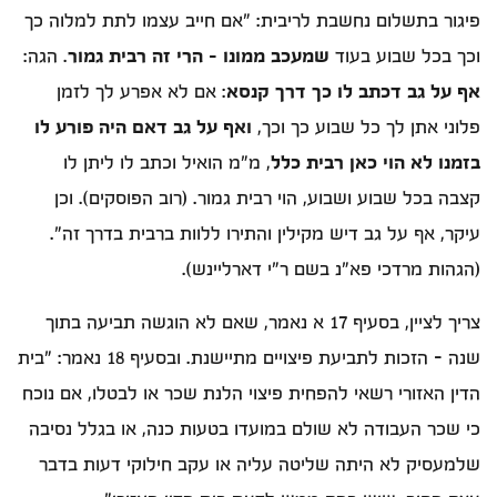
פיגור בתשלום נחשבת לריבית: "אם חייב עצמו לתת למלוה כך
וכך בכל שבוע בעוד
שמעכב ממונו - הרי זה רבית גמור
. הגה:
אף על גב דכתב לו כך דרך קנסא
: אם לא אפרע לך לזמן
פלוני אתן לך כל שבוע כך וכך,
ואף על גב דאם היה פורע לו
בזמנו לא הוי כאן רבית כלל
, מ"מ הואיל וכתב לו ליתן לו
קצבה בכל שבוע ושבוע, הוי רבית גמור. (רוב הפוסקים). וכן
עיקר, אף על גב דיש מקילין והתירו ללוות ברבית בדרך זה".
(הגהות מרדכי פא"נ בשם ר"י דארליינש).
צריך לציין, בסעיף 17 א נאמר, שאם לא הוגשה תביעה בתוך
שנה - הזכות לתביעת פיצויים מתיישנת. ובסעיף 18 נאמר: "בית
הדין האזורי רשאי להפחית פיצוי הלנת שכר או לבטלו, אם נוכח
כי שכר העבודה לא שולם במועדו בטעות כנה, או בגלל נסיבה
שלמעסיק לא היתה שליטה עליה או עקב חילוקי דעות בדבר