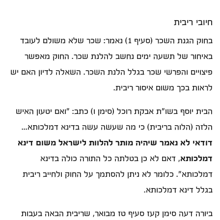
חיובי ריבית
בחוק הגנת השכר (סעיף 1) נאמר: שכר שלא משולם לעובד
באיחור של תשעה ימים נחשב להלנת שכר. החוק מאפשר
פיצויים והפרשי שכר בגלל הלנת השכר. השאלה לדיון האם יש
לראות בכך משום איסור ריבית.
הבית יוסף בשו"ת אבקת רוכל (סימן ו) כתב: "ואם יטעון האיש
הלזה (הלוה בריבית) כי מה שעשה עשה בדינא דמלכותא...
דודאי לא נאמר שיהיה מותר להלוות לישראל משום דינא
דמלכותא
, דאם לא כן בטלתה כל התורה כולה בדינא
דמלכותא". כלומר לא ניתן להסתמך על החוק ולחייב ריבית
בגלל דינא דמלכותא.
ביורה דעה סימן קעז סעיף טז מבואר, שריבית הבאה בעבות