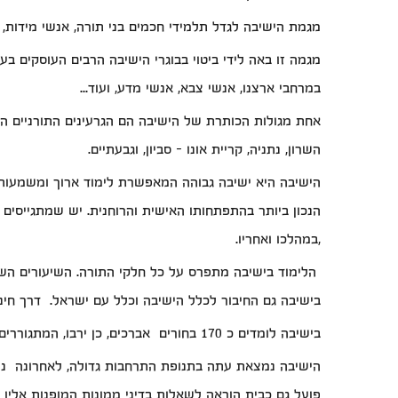
מגמת הישיבה לגדל תלמידי חכמים בני תורה, אנשי מידות, ב
מגמה זו באה לידי ביטוי בבוגרי הישיבה הרבים העוסקים בעש
במרחבי ארצנו, אנשי צבא, אנשי מדע, ועוד...
אחת מגולות הכותרת של הישיבה הם הגרעינים התורניים ה
השרון, נתניה, קריית אונו – סביון, וגבעתיים.
הישיבה היא ישיבה גבוהה המאפשרת לימוד ארוך ומשמעותי
הנכון ביותר בהתפתחותו האישית והרוחנית. יש שמתגייסים 
,במהלכו ואחריו.
הלימוד בישיבה מתפרס על כל חלקי התורה. השיעורים השוני
בישיבה גם החיבור לכלל הישיבה וכלל עם ישראל. דרך חינו
בישיבה לומדים כ 170 בחורים אברכים, כן ירבו, המתגוררים בישוב ושותפים לעשייה החינוכית במקום ובאזור כולו.
הישיבה נמצאת עתה בתנופת התרחבות גדולה, לאחרונה נ
פועל גם כבית הוראה לשאלות בדיני ממונות המופנות אליו 