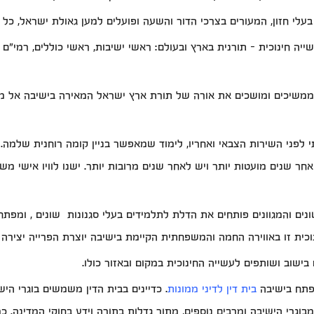
עלי חזון, המעורים בצרכי הדור והשעה ופועלים למען גאולת ישראל, כל א
ייה חינוכית - תורנית בארץ ובעולם: ראשי ישיבות, ראשי כוללים, רמי"ם
ממשיכים ומושכים את אורה של תורת ארץ ישראל המאירה בישיבה אל מרכ
 לפני השירות הצבאי ואחריו, לימוד שמאפשר בניין קומה רוחנית שלמה
אחר שנים מועטות יותר ויש לאחר שנים מרובות יותר. ישנו לוויו אישי מ
ם והמגוונים פותחים את הדלת לתלמידים בעלי סגנונות שונים , ומפתחי
כית זו באווירה החמה והמשפחתית הקיימת בישיבה יוצרת הפרייה יצירה ו
פתח בישיבה
בית דין לדיני ממונות
. כדיינים בבית הדין משמשים בוגרי הי
מבוגרי הישיבה ומרבים נוספים, מתוך גדלות בתורה וידע בחוקי המדינה.