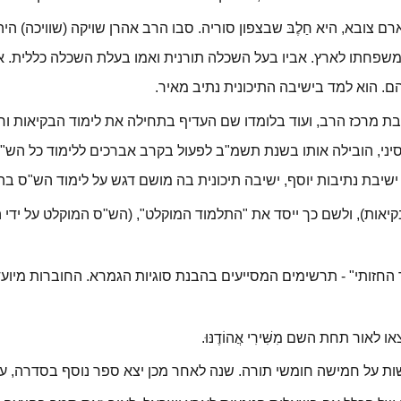
 צובא, היא חַלֶבּ שבצפון סוריה. סבו הרב אהרן שויקה (שוויכה) ה
שפחתו לארץ. אביו בעל השכלה תורנית ואמו בעלת הש
כלה כללית. א
הם. הוא למד בישיבה התיכונית נתיב מאיר.
ת מרכז הרב, ועוד בלומדו שם העדיף בתחילה את לימוד הבקיאות
ור
 סיני, הובילה אותו בשנת תשמ"ב לפעול בקרב אברכים ללימוד כל ה
יבת נתיבות יוסף, ישיבה תיכונית בה מושם דגש על לימוד הש"ס בה
אות), ולשם כך ייסד את "התלמוד המוקלט", (הש"ס המוקלט על ידי 
החזותי" - תרשימים המסייעים בהבנת סוגיות הגמרא. החוברות מיו
ר תחת השם מִשִּׁירִי אֲהוֹדֶנּוּ.
ת על חמישה חומשי תורה. שנה לאחר מכן יצא ספר נוסף בסדרה, על