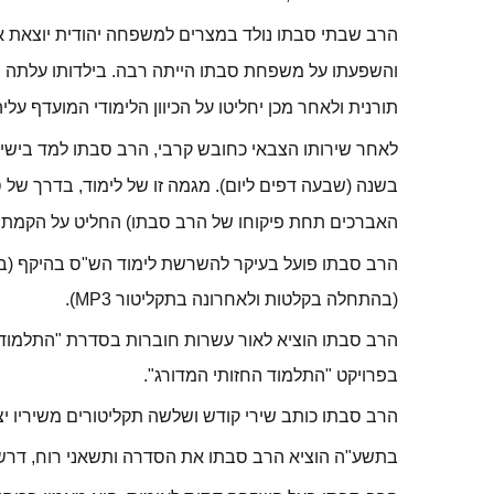
הרב שבתי סבתו נולד במצרים למשפחה יהודית יוצאת ארם
והשפעתו על משפחת סבתו הייתה רבה. בילדותו עלתה מ
תורנית ולאחר מכן יחליטו על הכיוון הלימודי המועדף עלי
לאחר שירותו הצבאי כחובש קרבי, הרב סבתו למד בישיב
בשנה (שבעה דפים ליום). מגמה זו של לימוד, בדרך של
האברכים תחת פיקוחו של הרב סבתו) החליט על הקמת יש
הרב סבתו פועל בעיקר להשרשת לימוד הש"ס בהיקף (בקי
(בהתחלה בקלטות ולאחרונה בתקליטור MP3).
הרב סבתו הוציא לאור עשרות חוברות בסדרת "התלמוד 
בפרויקט "התלמוד החזותי המדורג".
הרב סבתו כותב שירי קודש ושלשה תקליטורים משיריו יצאו לאו
בתשע"ה הוציא הרב סבתו את הסדרה ותשאני רוח, דרשו