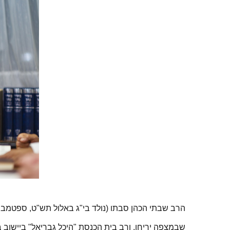
הרב שבתי הכהן סבתו (נולד בי"ג באלול תש"ט, ספטמבר 1949) הוא ראש הישיבה התיכונית "נתיבות יוסף" והישיבה הגבוהה "מאור טוב
שבמצפה יריחו, ורב בית הכנסת "היכל גבריאל" ביישוב ב