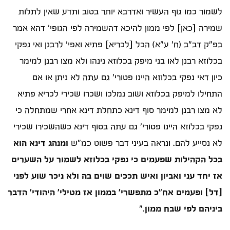
לשמור כמו גוף העשיר ואדרבא יותר בטוב ותדע שאין לתלות
שמירה [כאן] לפי ממון להיכא דהשמירה לפי הגופי' דהא אמר
בפ"ק דב"ב (ח' ע"א) הכל [לכריא] פתיא ואפי' לרבנן ואי נפקי
בכלוזא רבנן לאו בני מיפק בכלוזא נינהו ולא מצו רבנן למימר
כיון דאי נפקי בכלוזא היינו פטורי' גם עתה לא ניתן או אם
התחילו למיפק בכלוזא ושוב נמלכו ושכרו שכירי לכריא פתיא
לא מצו רבנן למימר סוף דינא כתחלת דינא אחרי שמתחלה כי
נפקי בכלוזא היינו פטורי' גם עתה בסוף דינא כשהשכירו שכירי
לא נסייע להם. ונראה בעיני דבר פשוט כמ"ש
ומנהג דינא הוא
בכל הקהילות שפעמים כי נפקי בכלוזא לשמור על השערים
אז יחד עני ואביון ואיש תככים שוים בה ולא ניכר שוע לפני
[דל] ופעמים אח"כ מתפשרי' בממון אז מטילי' היהודי' הדבר
ביניהם לפי שבח ממון
."