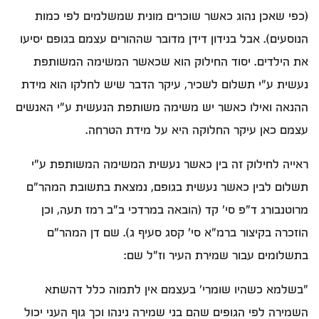
(כפי שאכן נהוג כאשר שוכרים מונית שמשלמים לפי כמות
הנוסעים). אבל בנידון דידן מדובר שההורים עצמם בגופם יסיעו
את הילדים. יסוד החילוק הוא שכאשר המשימה המשותפת
נעשית ע"י תשלום לשכיר, עיקר הדבר שיש לחלקו הוא מידת
ההנאה ואילו כאשר יש משימה משותפת הנעשית ע"י האנשים
עצמם כאן עיקר החלוקה היא על מידת הטרחה.
ראייה לחילוק זה בין כאשר נעשית המשימה המשותפת ע"י
תשלום לבין כאשר נעשית בגופם, נמצאת בתשובת המהר"ם
מרוטנבורג ד"פ סי' קד (הובאה במרדכי ב"ב רמז תעה, וכן
הוזכרה בקיצור ברמ"א סי' קסג סעיף ג). שם דן המהר"ם
בתשלומים עבור שמירת העיר וז"ל שם:
"בשלמא כשהיו שומרי' בעצמם אין לתמוה כלל דהשתא
השמירה לפי הגופים שהם בני שמירה נינהו וכך גוף העני יכול