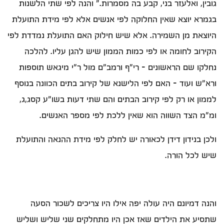
גובין, ואלעזר בני, קבע בה מסמרות." והנה לפי שתי הלשנות
בגמרא יוצא שאין החלוקה לפי אנשים אלא לפי מידת התועלת
היוצאת מן השמירה. אלא שיש חילוק האם התועלת נמדדת לפי
הקירוב לחומה או לפי כמות הממון שיש להגן עליו. להלכה
נחלקו שם הראשונים – רי"ף ורמב"ם מול ר"י מיגאש תוספות
ורא"ש ועוד - האם לפי הלישנא של קירוב בתים הכוונה בנוסף
לממון או רק לפי קירוב הבתים והם שתי דעות בשו"ע קסג,ג,
ומ"מ הצד השווה הוא שאין ללכת לפי מספר האנשים.
ולכן בנידון דידן לכאורה יש לחלק לפי מידת ההנאה והתועלת
שיש לכל הורה.
והנה דמיונם היה עולה יפה אילו היו צריכים לשכור הסעה
שתסיע את הילדים שאז אכן היו מתחלקים שני שליש ושליש