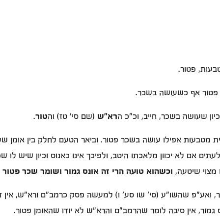
בעות, פטור.
 פטור אף כשעושה בשכר.
יון שעושה בשכר, חייב, וכ"כ ה
רא"ש
(שם סי' טז) וה
טור
.
ת מטבעות אפילו עושה בשכר פטור. וביאר הטעם לחלק בין אומן ש
לעתים אם לא יכוון מלאכתו היטב, ולפיכך אינו כאנוס וכיון שיש לו
ו מצוי שיטעה,
וכשהוא טועה הרי זה אונס גמור ושומר שכר פטור 
 ואע"פ שהשו"ע (סי' שו סע' ו) למעשה פסק כרמב"ם ורא"ש, אין ז
גמור, אין סיבה לומר שהרמב"ם והרא"ש לא יודו שהאומן פטור.