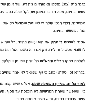
בגמ' ב"ק (צט:) נחלקו האמוראים מה דינו של אומן ש
עושה בחינם, אלא מדובר באומן שקלקל שלא בפשיעה א
ממסקנת דברי הגמ' עולה כי ל
שיטת שמואל
כל אומן 
אפ' כשעושה בחינם.
אמנם ל
שיטת ר' יוחנן
אם הוא עושה בחינם, כל שהוא או
לו שבא מכשול זה לידו, ורק אם הוא בשכר אפ' הוא מומ
להלכה פסקו ה
רי"ף
וה
רא"ש
כר' יוחנן שאומן שקלקל א
וב
גר"א
(סי' סק"ט) כתב כי אף שמואל לא אמר שחייב אל
לאור כל זה, בנידון השאלה שלנו
,
אע"פ שיש קצת אונס
כיון שאפשר שאחת הפרשיות לא הוכנסה עד הסוף, היה 
עשה עבודתו בחינם, והוא מגיה מומחה פטור.