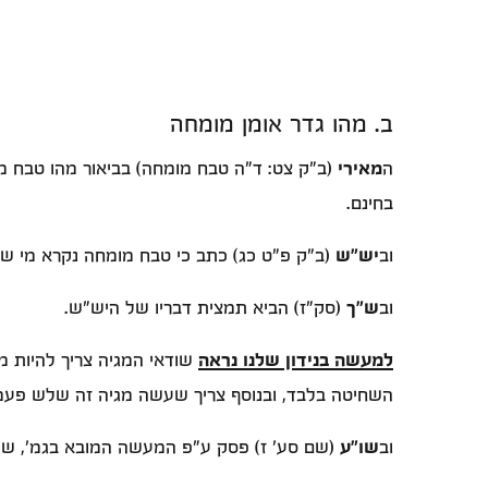
ב. מהו גדר אומן מומחה
ה
מאירי
(ב"ק צט: ד"ה טבח מומחה) בביאור מהו טבח מ
בחינם.
וב
יש"ש
(ב"ק פ"ט כג) כתב כי טבח מומחה נקרא מי שש
וב
ש"ך
(סק"ז) הביא תמצית דבריו של היש"ש.
למעשה בנידון שלנו נראה
שודאי המגיה צריך להיות מ
השחיטה בלבד, ובנוסף צריך שעשה מגיה זה שלש פעמי
וב
שו"ע
(שם סע' ז) פסק ע"פ המעשה המובא בגמ', שכל