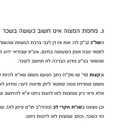
ג. מחמת המצוה אינו חשוב כעושה בשכר
ה
של"ג
(ב"ק לה: אות א) דן לגבי ברכת המצוות שהשו
לפטור טבח אומן כשעושה בחינם, אע"פ שבודאי ידוע לת
שנשאר בצ"ע מדוע הברכה לא תחשב לשכר.
וב
קצות
(סי' שו סק"ז) כתב הטעם משום שא"א להיות שו
משום שמרויח ממה שפטור ליתן פרוטה לעני, ומדוע לא
אלא ודאי כיון שמצוות לאו להנות ניתנו א"א להיחשב ש
וכן מצאנו ב
שו"ת חקרי לב
(מהדו"ב חו"מ סימן לא), שם
הוי כשכר, וכתב שמצות לאו ליהנות ניתנו.