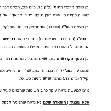
וכן מוכח מדברי ה
תוס'
(ב"ק כז:, ב"מ פב:, הבאנו דברי
בעושה בחינם הוי אונס כעין גניבה ופטור. מבואר שאם 
וכן מצאנו ב
של"ג
(שם לו.) שמסתפק בשוחט שקלקל ולא 
וב
כנה"ג
(הגה"ט סי' שו אות כו) כתב כי נראה לו פשוט 
הסימנים, ה"ז אונס גמור ופטור אפילו כשעושה בשכר.
וכן ב
כסף הקודשים
כתב שאם נתנבלה מחמת נדנוד הבה
אמנם עיין ב
פנ"י
(ד"ה בגמרא) כתב שר' יוחנן מחייב או
וקיי"ל (ב"מ צד.) מתנה ש"ש להיות כשואל.
מ"מ למעשה נראה עיקר כרוב השיטות שהבאנו לעיל שא
אלא שבנידון השאלה שלנו
לא נראה שהמגיה קלקל מחמ