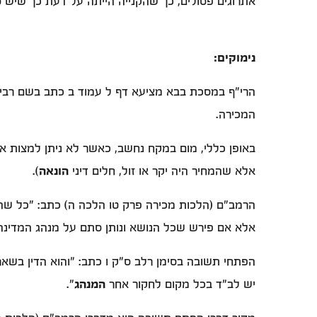
אתרוגים פסולים, כך שהקנייה הייתה על דעת כך שיש ס
נימוקים:
הרי"ף במסכת בבא מציעא דף ל עמוד ב כתב בשם רבינו
המכירה.
באופן כללי, מום במקח נחשב, כאשר לא ניתן למצות 
אלא שהמחיר היה יקר או זול, חלים דיני
הונאה
).
הרמב"ם (הלכות מכירה פרק טו הלכה ה) כתב: "כל שהסכימ
אלא אם פירש שכל הנושא ונותן סתם על מנהג המדינה הו
הפתחי תשובה בסימן רלב ס"ק ו כתב: "והוא הדין בשאר 
יש לב"ד בכל מקום לחקור אחר
המנהג
".