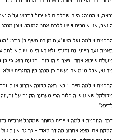
מקור דברי הפתח תשובה הוא מדברי הרמב"ם (הלכות מכי
נראה, שהמנהג היום שהלקוח לא יכול לתבוע על הונאה
הונאה, אנו אומרים שיש ללכת אחר המנהג, שכן מנהג 
החכמת שלמה (על השו"ע סימן רט סעיף ב) כתב: "הנה ב
באמת נער הייתי וגם זקנתי, ולא ראיתי מי שיבוא לתבוע
מעולם שיבוא אחד ויפצה פיהו בזה. והטעם הוא,
כי כן 
מדינא, אבל מ"מ אם נעשה כן מנהג בין התגרים שלא יה
החכמת שלמה סיים: "ובא וראה בקונה אתרוג או ב' וכ
מקולקל שאינו שוה כלום הכי מערער הקונה על זה, זה ו
לדינא".
דברי החכמת שלמה שייכים בסוחר שמקבל ארגזים גדולי
המקח אם ימצא אתרוג מהודר מאוד - כך גם אין ביטול