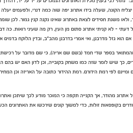
 "נתתי לבי בענין מכירת האתרוגים הנמכרים על יד על יד, דהדרך
 יצליח הקונה, שעלה בידו אתרוג יפה שוה כמה דנרי, ולפעמים יעלה 
, ולאו משנת חסידים לצאת באתרוג שאינו נקנה קנין גמור. לכן שומ
עתי - לא קניתי אתרוג סתום מן העין, רק מה שעיני רואות. כה דבר ה
 אם הוא גזל מדרבנן, ואי אמרי בדרבנן מהב"ב, ובדין הלוקח בדמים אכ
 מהמתואר בספר שדי חמד (בשם שם אריה), כי שם מדובר על רכישת 
ם, כך שיש לומר שזה כמו משחק בקובייה, וכן לדון האם יש בהם הונ
ומיינם לפי רמת הידורם. רמת ההידור כתובה על האריזה וכן המחיר
 אתרוג מהודר, אך הקנייה תקפה כי המוכר מודע לכך שיתכן ואתרוגים
דרים בקופסאות זולות, כדי למשוך קונים שירכשו את האתרוגים הכשרי