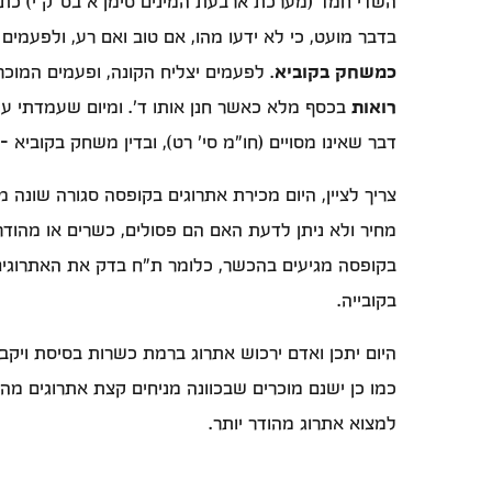
השדי חמד (מערכת ארבעת המינים סימן א בס"ק י) כתב:
בדבר מועט, כי לא ידעו מהו, אם טוב ואם רע, ולפעמים
כמשחק בקוביא
. לפעמים יצליח הקונה, ופעמים המוכר
רואות
בכסף מלא כאשר חנן אותו ד'. ומיום שעמדתי על ד
דבר שאינו מסויים (חו"מ סי' רט), ובדין משחק בקוביא -
צריך לציין, היום מכירת אתרוגים בקופסה סגורה שונה
מחיר ולא ניתן לדעת האם הם פסולים, כשרים או מהודרי
בקופסה מגיעים בהכשר, כלומר ת"ח בדק את האתרוגים 
בקובייה.
היום יתכן ואדם ירכוש אתרוג ברמת כשרות בסיסת ויקבל
כמו כן ישנם מוכרים שבכוונה מניחים קצת אתרוגים מהו
למצוא אתרוג מהודר יותר.