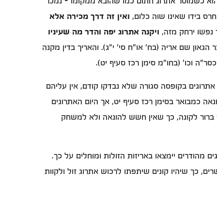
 הוא כשמוסר אתרוג חתום כמו שהובא ממקומו - נמכר
חרס בידו שאינו שוה כלום,
ואין זה דרך מכירה אלא
ר נפשו ירחק מזה,
ויקנה אתרוג יפה והדר מה שעיניו
גאון שם אריה (בח' או"ח סי' י"ג). והאריך בדין מקנה
סר"ה וכו' (בחו"מ סימן רכז סעיף יט).
אתרוגים בקופסה סגורה שלא נבדקו קודם, אין עליהם
אה כמבואר בסימן רכז סעיף יט, אך היום האתרוגים
 ברור לקונה, כך שאין חשש להונאה ולא למשחק
 מהודרים יימצאו באריזות הזולות ומוחלים על כך.
ם, כך שיהיו קונים שיתפתו לרכוש אתרוג זול ולקוות