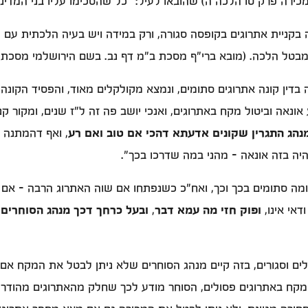
רה פרק טו הלכה ה) שהובאו לעיל: "כל שהסכימו עליו בני המדינה 
 בקניית אתרוגים בקופסה סגורה, ורק במידה ויש בעיה הלכתית עם
מבטל הלכה. (מובא ברי"ף מסכת ב"מ דף נב. בשם הירושלמי מסכת 
דין קונה אתרוגים סתומים, ונמצא מקולקלים מאוד, והפסיד הקונה 
 אונאה וביטול מקח באתרוגים, ואנכי יושב פה זה ל"ז שנים, ומקור ק
מנהג התגרין שקונים אדעתא דהכי אם טוב ואם רע
, ואף דהמתנה ע
יה בזה אונאה - מהני במה שדרכו בכך".
דומה סתומים בכך וכך, ואח"כ כשנפתחו אם שוה האתרוג הרבה - אם 
דאי אינו,
ופוק חזי מה עמא דבר
,
ובעל כרחך דכך מנהג הסוחרים
ד
ם וסגורים, בזה קיים מנהג הסוחרים שלא ניתן לבטל את המקח אם 
 מקח באתרוגים פסולים, הסוחר מודע לכך שחלק מהאתרוגים מהודרים