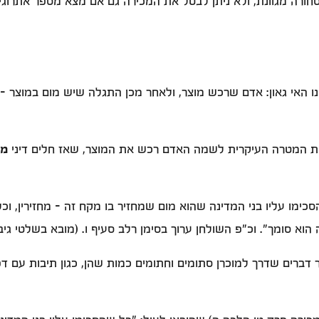
חורה מגוונת, ולא ניתן לבטל את המכירה גם אם מצא מספר אתרוגים
 האי גאון: אדם שרכש מוצר, ולאחר מכן התגלה שיש מום במוצר - 
את המטרה העיקרית לשמה האדם רכש את המוצר, שאז חלים דיני
מו
ו עליו בני המדינה שהוא מום שמחזיר בו מקח זה - מחזירין, וכל ש
א סומך". וכ"פ השולחן ערוך בסימן רלב סעיף ו. (מובא בשלטי גיבו
דברים שדרך למוכרן סתומים וחתומים כמות שהן, כגון תיבות עם דפי 